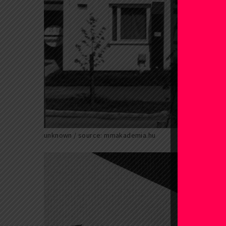
unknown / source: mmakademia.hu