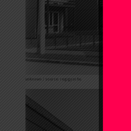
unknown / source: regigyor.hu