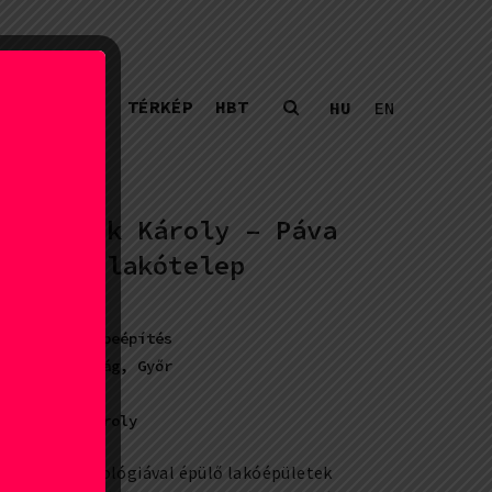
YAR PÉLDÁK
TÉRKÉP
HBT
HU
EN
Jurcsik Károly – Páva
utcai lakótelep
láncházas beépítés
Magyarország, Győr
1983
Jurcsik Károly
anelos technológiával épülő lakóépületek