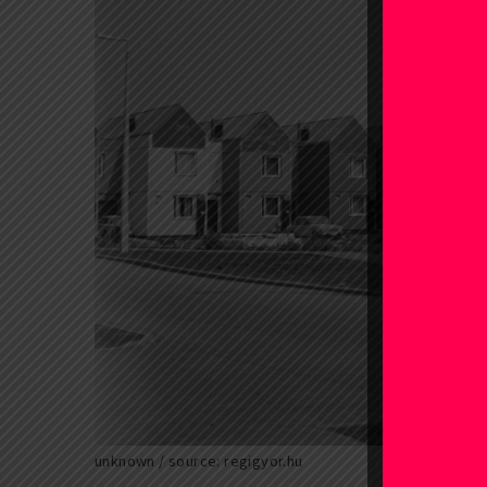
unknown / source: regigyor.hu