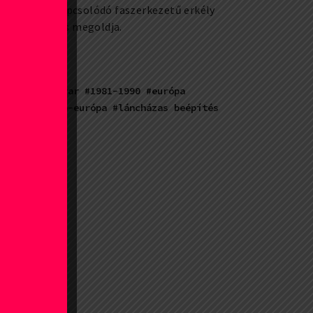
ószobához kapcsolódó faszerkezetű erkély
asz fedését is megoldja.
 közötti magyar
#1981-1990
#európa
század
#közép-európa
#láncházas beépítés
vekvő