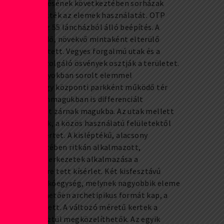
ermékfejlesztésének következtében sorházak
is lehetővé tették az elemek használatát. OTP
 épült fel az 55 láncházból álló beépítés. A
ak közé ékelődő, növekvő mintaként elterülő
ndszere összetett. Vegyes forgalmú utak és a
özelítését szolgáló ösvények osztják a területet.
ülönböző irányokban sorolt elemmel
t minta, és egy központi parkként működő tér
A részelemek önmagukban is differenciált
köztes tereket zárnak magukba. Az utak mellett
 sávja húzódik, a közös használatú felületektől
lasztja el a kertet. A kisléptékű, alacsony
épületek esetében ritkán alkalmazott,
tt, paneles szerkezetek alkalmazása a
gyors építésre tett kísérlet. Két kisfesztávú
épül fel egy lakóegység, melynek nagyobbik eleme
tőnek köszönhetően archetipikus formát kap, a
postetővel fedett. A változó méretű kertek a
teraszon keresztül megközelíthetők. Az egyik