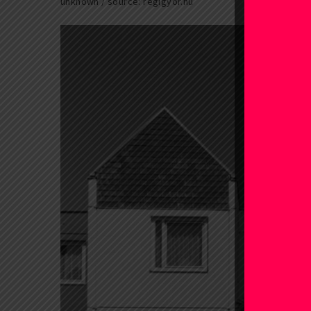
unknown / source: regigyor.hu