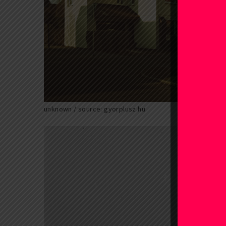
unknown / source: gyorplusz.hu